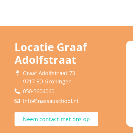
Locatie Graaf
Adolfstraat
Graaf Adolfstraat 73
9717 ED Groningen
050-3604060
info@nassauschool.nl
Neem contact met ons op