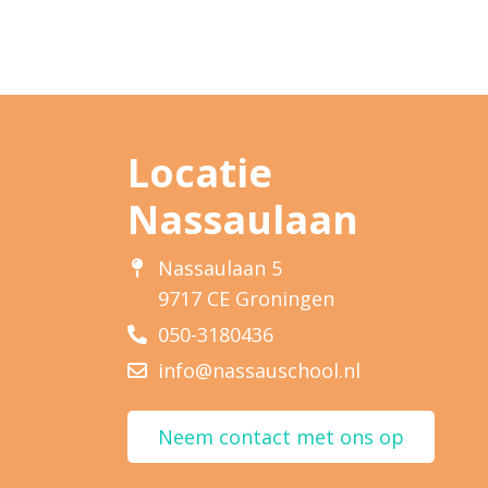
Locatie
Nassaulaan
Nassaulaan 5
9717 CE Groningen
050-3180436
info@nassauschool.nl
Neem contact met ons op