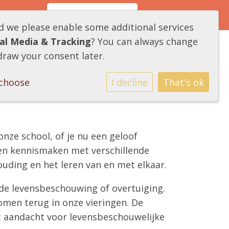
Contact
Social Schools
ld we please enable some additional services
ial Media & Tracking
? You can always change
draw your consent later.
choose
I decline
That's ok
nze school, of je nu een geloof
ngen kennismaken met verschillende
uding en het leren van en met elkaar.
lde levensbeschouwing of overtuiging.
omen terug in onze vieringen. De
t aandacht voor levensbeschouwelijke