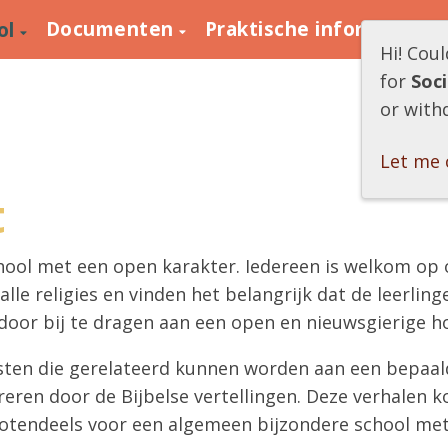
Documenten
Praktische informatie
ol
Hi! Cou
for
Soc
or with
Let me 
t
chool met een open karakter. Iedereen is welkom op o
lle religies en vinden het belangrijk dat de leerli
oor bij te dragen aan een open en nieuwsgierige ho
eesten die gerelateerd kunnen worden aan een bepaa
reren door de Bijbelse vertellingen. Deze verhalen k
otendeels voor een algemeen bijzondere school me